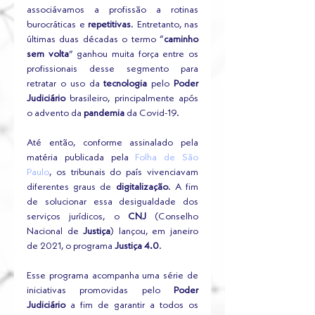
associávamos a profissão a rotinas 
burocráticas e 
repetitivas
. Entretanto, nas 
últimas duas décadas o termo “
caminho 
sem volta
” ganhou muita força entre os 
profissionais desse segmento para 
retratar o uso da
 tecnologia
 pelo
 Poder 
Judiciário
 brasileiro, principalmente após 
o advento da 
pandemia
 da Covid-19.
Até então, conforme assinalado pela 
matéria publicada pela
 Folha de São 
Paulo
, os tribunais do país vivenciavam 
diferentes graus de
 digitalização
. A fim 
de solucionar essa desigualdade dos 
serviços jurídicos, o
 CNJ
 (Conselho 
Nacional de 
Justiça
) lançou, em janeiro 
de 2021, o programa
 Justiça 4.0
.
Esse programa acompanha uma série de 
iniciativas promovidas pelo 
Poder 
Judiciário
 a fim de garantir a todos os 