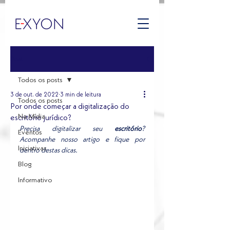
Post
Todos os posts
3 de out. de 2022
3 min de leitura
Todos os posts
Por onde começar a digitalização do
Na Mídia
escritório jurídico?
Precisa digitalizar seu 
escritório
? 
Eventos
Acompanhe nosso artigo e fique por 
Iniciativas
dentro destas dicas.
Blog
Informativo