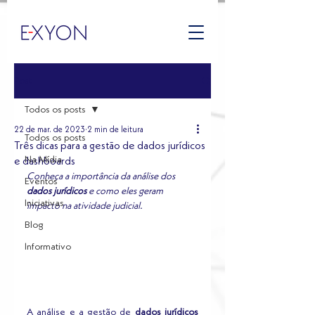
Post
Todos os posts
22 de mar. de 2023
2 min de leitura
Todos os posts
Três dicas para a gestão de dados jurídicos
Na Mídia
e dashboards
Conheça a importância da análise dos 
Eventos
dados jurídicos
 e como eles geram 
Iniciativas
impacto na atividade judicial.
Blog
Informativo
A análise e a gestão de 
dados jurídicos