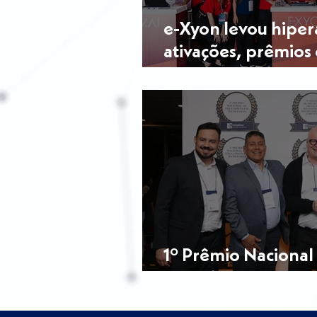
e-Xyon levou hipe
ativações, prêmios 
AB2L Lawtech Expe
1º Prêmio Nacional
Tecnologia