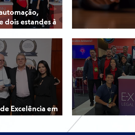
rautomação,
e dois estandes à
rience 2026
Fórum de Inova
 de Excelência em
AB2L Lawtech E