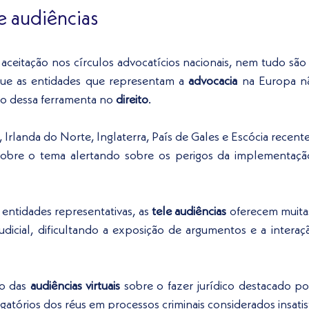
le audiências
ceitação nos círculos advocatícios nacionais, nem tudo são 
que as entidades que representam a 
advocacia
 na Europa n
ão dessa ferramenta no 
direito
. 
 Irlanda do Norte, Inglaterra, País de Gales e Escócia recen
entidades representativas, as 
tele audiências
 oferecem muita
dicial, dificultando a exposição de argumentos e a interaçã
o das 
audiências virtuais
 sobre o fazer jurídico destacado po
atórios dos réus em processos criminais considerados insatisf