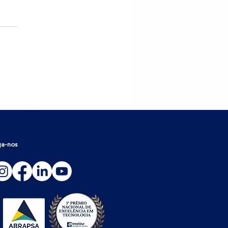
hmarking jurídico: o que
 operação pode aprender
 os dados do mercado
ga-nos