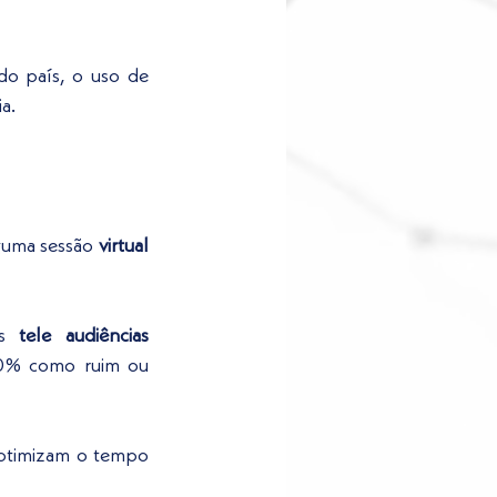
do país, o uso de 
a.
lguma sessão
 virtual 
s 
tele audiências
10% como ruim ou 
otimizam o tempo 