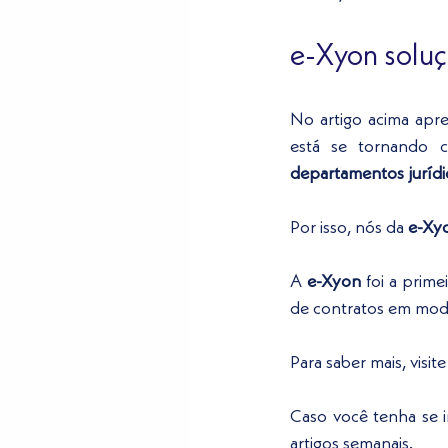
e-Xyon soluçõ
No artigo acima apr
está se tornando c
departamentos jurídi
Por isso, nós da 
e-Xy
A 
e-Xyon
 foi a prim
de contratos em mode
Para saber mais, visi
Caso você tenha se i
artigos semanais.