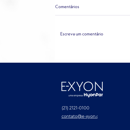
Comentários
Escreva um comentário
Dados jurídicos: o ativo mais
subestimado dos departamento
jurídicos
(21) 2121-0100
contato@e-xyon.com.br