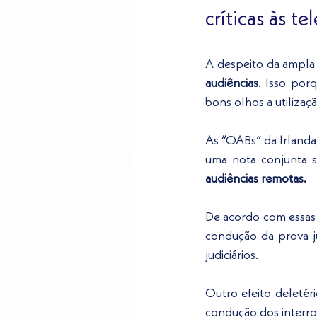
críticas às te
A despeito da ampla a
audiências
. Isso por
bons olhos a utilizaç
As “OABs” da Irlanda,
audiências remotas.
De acordo com essas 
condução da prova ju
judiciários. 
Outro efeito deletéri
condução dos interrog