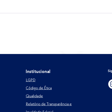
IA e RH: tecnologia transforma
Benc
s
processos, mas pessoas
sua
continuam no centro das
com
decisões
Si
Institucional
LGPD
Código de Ética
Qualidade
Relatório de Transparência e