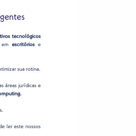
gentes   
itivos tecnológicos
o em 
escritórios 
e 
imizar sua rotina.
 áreas jurídicas e 
mputing. 
s.
e ler este nossos 