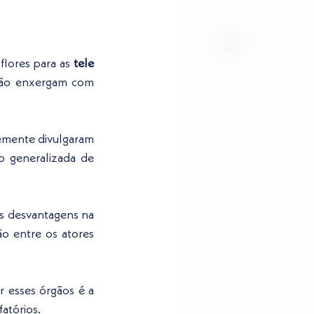
flores para as 
tele 
ão enxergam com 
temente divulgaram 
uma nota conjunta sobre o tema alertando sobre os perigos da implementação generalizada de 
s desvantagens na 
o entre os atores 
r esses órgãos é a 
atórios.