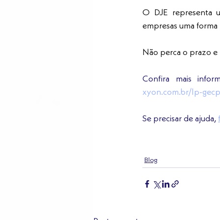
O DJE representa um
empresas uma forma ma
Não perca o prazo e 
Confira mais infor
xyon.com.br/lp-gecp
Se precisar de ajuda, 
Blog