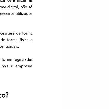
a centralizar as 
a digital, não só 
ceiros utilizados 
cessuais de forma 
e forma física e 
 judiciais.
foram registradas 
unais e empresas 
co?