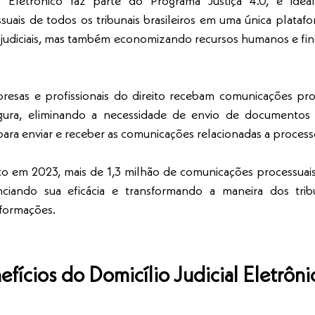
l Eletrônico faz parte do Programa Justiça 4.0, e idealiz
ais de todos os tribunais brasileiros em uma única plataform
 judiciais, mas também economizando recursos humanos e finan
esas e profissionais do direito recebam comunicações pro
segura, eliminando a necessidade de envio de documentos d
 para enviar e receber as comunicações relacionadas a processos
 em 2023, mais de 1,3 milhão de comunicações processuais 
nciando sua eficácia e transformando a maneira dos trib
formações.
fícios do Domicílio Judicial Eletrôni