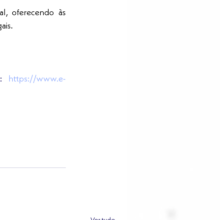
l, oferecendo às 
ais. 
o: 
https://www.e-
Ver tudo