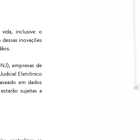
da, inclusive o 
 dessas inovações 
dãos.
NJ), empresas de 
udicial Eletrônico 
baseado em dados 
starão sujeitas a 