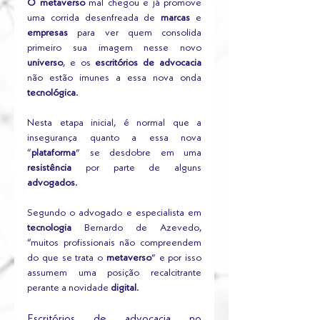
O metaverso 
mal chegou e já promove 
uma corrida desenfreada de 
marcas
 e 
empresas
 para ver quem consolida 
primeiro sua imagem nesse novo 
universo
, e os
 escritórios de advocacia
não estão imunes a essa nova onda 
tecnológica
.
Nesta etapa inicial, é normal que a 
insegurança quanto a essa nova 
“
plataforma
” se desdobre em uma 
resistência
 por parte de alguns 
advogados
. 
Segundo o advogado e especialista em 
tecnologia
 Bernardo de Azevedo, 
“muitos profissionais não compreendem 
do que se trata o 
metaverso
” e por isso 
assumem uma posição recalcitrante 
perante a novidade
 digital
.
Escritórios de advocacia no 