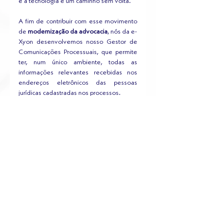
e a tecnologia é um caminho sem volta. 
A fim de contribuir com esse movimento 
de 
modernização da advocacia
, nós da e-
Xyon desenvolvemos nosso Gestor de 
Comunicações Processuais, que permite 
ter, num único ambiente, todas as 
informações relevantes recebidas nos 
endereços eletrônicos das pessoas 
jurídicas cadastradas nos processos.  
Se você gostou do artigo acima e deseja 
se aprofundar mais no assunto, então não 
perca a oportunidade de ler os nossos 
outros textos.
Blog
Ver tudo
Posts recentes