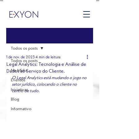
Post
Todos os posts
1 de nov. de 2023
4 min de leitura
Todos os posts
Legal Analytics: Tecnologia e Análise de
Na Mídia
Dados ao Serviço do Cliente.
O Legal Analytics está mudando o jogo no 
Eventos
setor jurídico, colocando o cliente no 
Iniciativas
centro de tudo.
Blog
Informativo