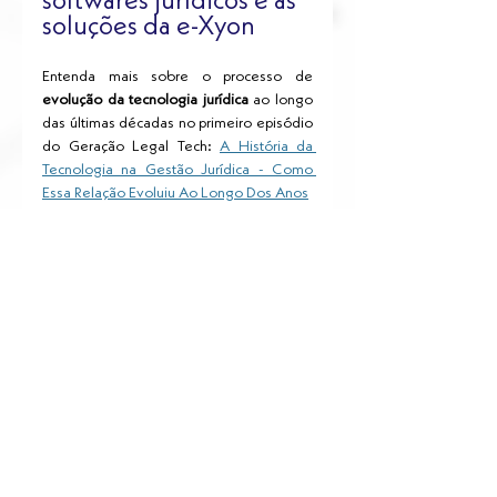
softwares jurídicos e as 
soluções da e-Xyon
Entenda mais sobre o processo de 
evolução da tecnologia jurídica
 ao longo 
das últimas décadas no primeiro episódio 
do Geração Legal Tech: 
A História da 
Tecnologia na Gestão Jurídica - Como 
Essa Relação Evoluiu Ao Longo Dos Anos
Otimize seu tempo e melhore a 
qualidade da sua análise jurídica com as 
ferramentas certas! Experimente agora os 
softwares jurídicos
 avançados e veja 
como a tecnologia pode transformar seu 
escritório. Entre em contato com a e-
Xyon: 
Fale Conosco | e-Xyon (
e-
xyon.com.br
)
Transformação Digital
Tecnologia
Tecnologia Ao Redor Do Mundo