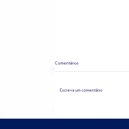
Comentários
Escreva um comentário
Dados jurídicos: o ativo mais
subestimado dos departamento
jurídicos