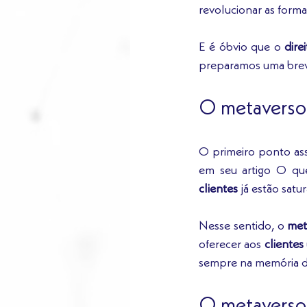
revolucionar as formas
E é óbvio que o 
dire
preparamos uma breve
O metaverso 
O primeiro ponto ass
em seu artigo O qu
clientes
 já estão sat
Nesse sentido, o 
met
oferecer aos 
clientes
sempre na memória d
O metaverso 