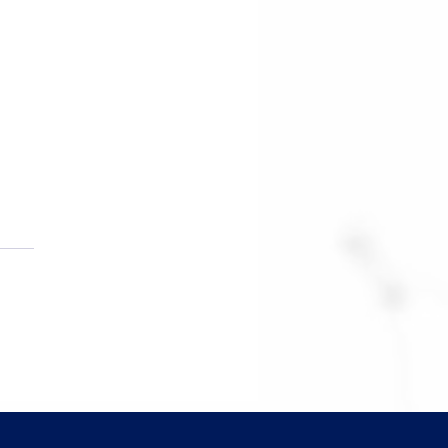
hmarking jurídico: o que
 operação pode aprender
 os dados do mercado