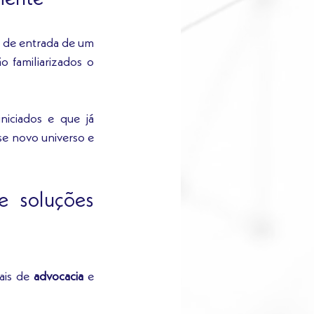
 talvez não seja a melhor porta de entrada de um 
o familiarizados o 
iniciados e que já 
se novo universo e 
 soluções 
ais de 
advocacia
 e 