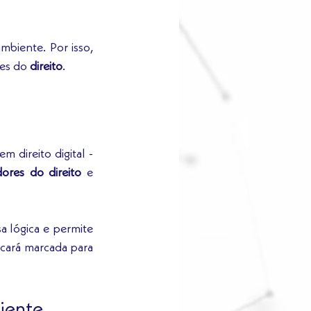
biente. Por isso, 
es do 
direito
. 
ireito digital -  
ores do direito 
e 
 lógica e permite 
cará marcada para 
iente