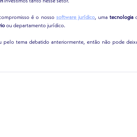
on
 investimos tanto nesse setor. 
ompromisso é o nosso 
software jurídico
, uma 
tecnologia
 
rio
 ou departamento jurídico. 
u pelo tema debatido anteriormente, então não pode deixa