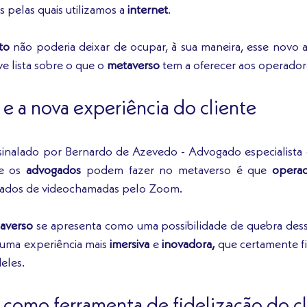
 pelas quais utilizamos a 
internet
. 
ito
 não poderia deixar de ocupar, à sua maneira, esse novo am
 lista sobre o que o 
metaverso
 tem a oferecer aos operador
e a nova experiência do cliente
inalado por Bernardo de Azevedo - Advogado especialista em d
e os 
advogados
 podem fazer no metaverso é que 
operad
urados de videochamadas pelo Zoom. 
averso
 se apresenta como uma possibilidade de quebra dessa
 uma experiência mais
 imersiva
 e
 inovadora, 
que certamente fi
eles. 
como ferramenta de fidelização do cl