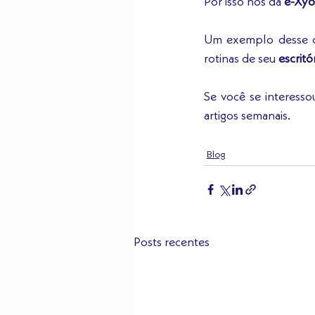
Por isso nós da 
e-Xy
Um exemplo desse c
rotinas de seu 
escritó
Se você se interesso
artigos semanais.
Blog
Posts recentes