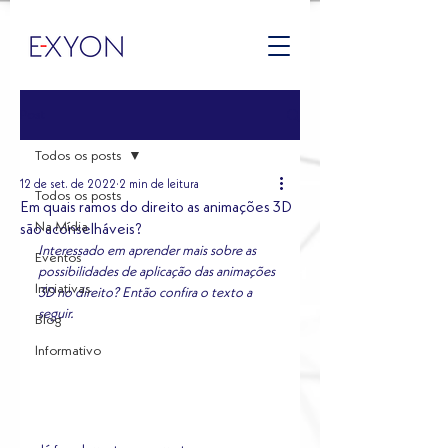
Post
Todos os posts
12 de set. de 2022
2 min de leitura
Todos os posts
Em quais ramos do direito as animações 3D
Na Mídia
são aconselháveis?
Interessado em aprender mais sobre as 
Eventos
possibilidades de aplicação das animações 
Iniciativas
3D no direito? Então confira o texto a 
seguir.
Blog
Informativo