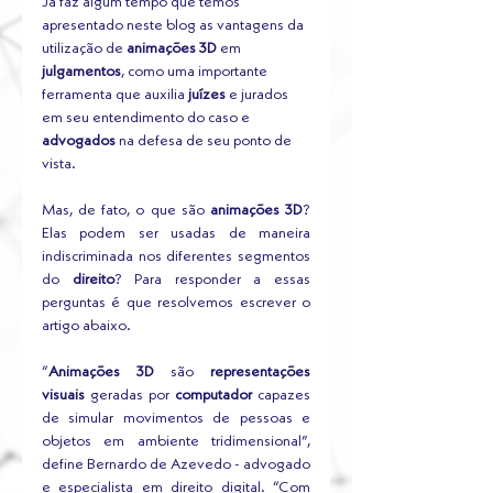
Já faz algum tempo que temos 
apresentado neste blog as vantagens da 
utilização de 
animações 3D
 em 
julgamentos
, como uma importante 
ferramenta que auxilia 
juízes
 e jurados 
em seu entendimento do caso e 
advogados
 na defesa de seu ponto de 
vista. 
Mas, de fato, o que são 
animações 3D
? 
Elas podem ser usadas de maneira 
indiscriminada nos diferentes segmentos 
do
 direito
? Para responder a essas 
perguntas é que resolvemos escrever o 
artigo abaixo.
“
Animações 3D
 são 
representações 
visuais
 geradas por 
computador
 capazes 
de simular movimentos de pessoas e 
objetos em ambiente tridimensional”, 
define Bernardo de Azevedo - advogado 
e especialista em direito digital. “Com 