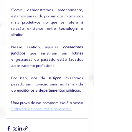
Como demonstramos anteriormente, 
estamos passando por um dos momentos 
mais produtivos no que se refere à 
relação existente entre 
tecnologia
 e
direito
.  
Nesse sentido, aqueles 
operadores 
jurídicos
 que insistirem em 
rotinas
engessadas do passado estão fadados 
ao ostracismo profissional. 
Por isso, nós da 
e-Xyon
 investimos 
pesado em inovação para facilitar a vida 
de 
escritórios
 e 
departamentos jurídicos
. 
Uma prova desse compromisso é o nosso 
Software de consultas e pareceres 
. 