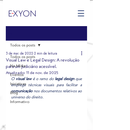
Post
Todos os posts
3 de mar. de 2022
2 min de leitura
Todos os posts
Visual Law e Legal Design: A revolução
Na Mídia
para um judiciário acessível.
Atualizado:
11 de nov. de 2025
Eventos
O 
visual law
 é o ramo do 
legal design
 que 
Iniciativas
emprega técnicas visuais para facilitar a 
comunicação
 nos documentos relativos ao 
Blog
universo do direito. 
Informativo