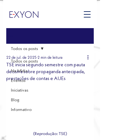
Post
Todos os posts
22 de jul. de 2025
2 min de leitura
Todos os posts
TSE inicia segundo semestre com pauta
Na Mídia
decisiva sobre propaganda antecipada,
prestações de contas e AIJEs
Eventos
Iniciativas
Blog
Informativo
(Reprodução: TSE)