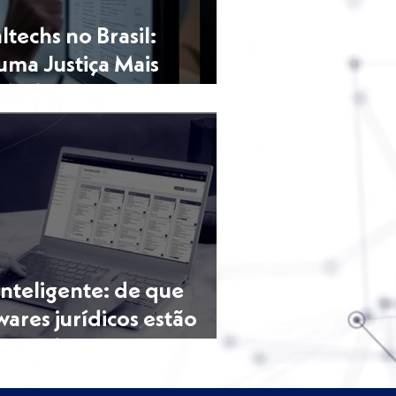
techs no Brasil:
uma Justiça Mais
sível
inteligente: de que
ares jurídicos estão
mercado