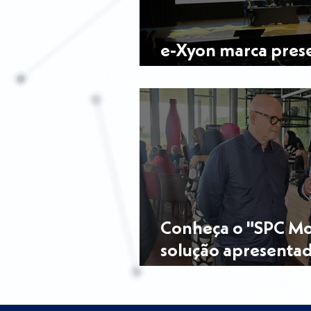
e-Xyon marca prese
Forum 2025; confir
Conheça o "SPC Mo
solução apresenta
Sampaio em event