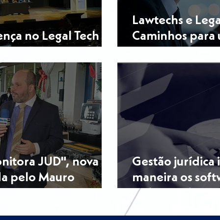
Lawtechs e Legal
nça no Legal Tech
Caminhos para 
a!
Eficiente e Aces
nitora JUD", nova
Gestão jurídica 
da pelo Mauro
maneira os softw
o
redefinindo o 