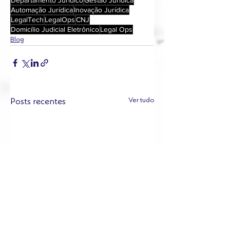
Departamento Jurídico
Gestão Jurídica
Automação Jurídica
Inovação Jurídica
LegalTech
LegalOps
CNJ
Domicílio Judicial Eletrônico
Legal Ops
Blog
Ver tudo
Posts recentes