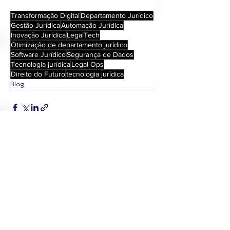
Transformação Digital
Departamento Jurídico
Gestão Jurídica
Automação Jurídica
Inovação Jurídica
LegalTech
Otimização de departamento jurídico
Software Jurídico
Segurança de Dados
Tecnologia jurídica
Legal Ops
Direito do Futuro
tecnologia jurídica
Blog
Ver tudo
Posts recentes