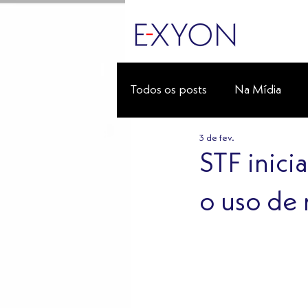
Todos os posts
Na Mídia
3 de fev.
STF inici
o uso de 