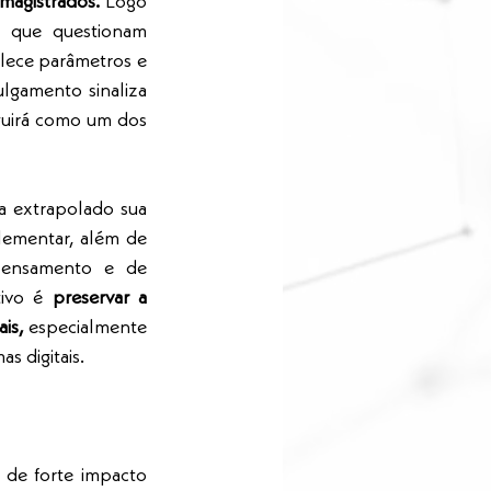
magistrados.
 Logo 
s que questionam 
lece parâmetros e 
ulgamento sinaliza 
guirá como um dos 
a extrapolado sua 
lementar, além de 
pensamento e de 
ivo é 
preservar a 
is, 
especialmente 
s digitais.
 de forte impacto 