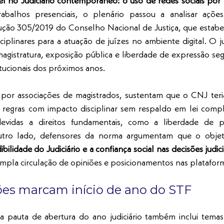
el no Judiciário contemporâneo: o uso de redes sociais por 
balhos presenciais, o plenário passou a analisar açõe
lução 305/2019 do Conselho Nacional de Justiça, que estabe
ciplinares para a atuação de juízes no ambiente digital. O j
magistratura, exposição pública e liberdade de expressão se
itucionais dos próximos anos.
por associações de magistrados, sustentam que o CNJ teri
 regras com impacto disciplinar sem respaldo em lei comp
ndevidas a direitos fundamentais, como a liberdade de 
outro lado, defensores da norma argumentam que o objet
ibilidade do Judiciário e a confiança social nas decisões judicia
pla circulação de opiniões e posicionamentos nas plataforma
ões marcam início de ano do STF
 pauta de abertura do ano judiciário também inclui temas