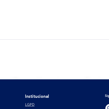
IA e RH: tecnologia transforma
Benc
s
processos, mas pessoas
sua
continuam no centro das
com
decisões
Si
Institucional
LGPD