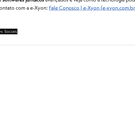
s 
softwares jurídicos
 avançados e veja como a tecnologia pod
contato com a e-Xyon: 
Fale Conosco | e-Xyon (
e-xyon.com.br
s Sociais