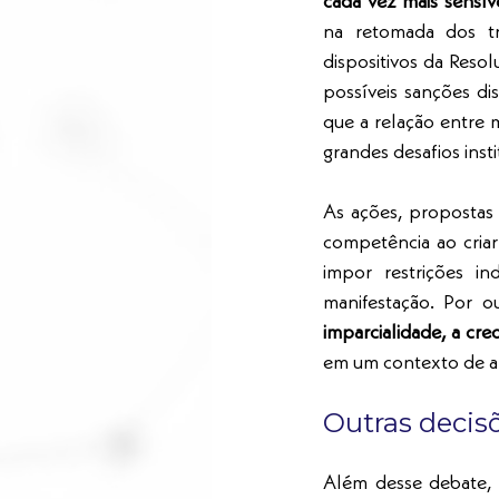
cada vez mais sensív
na retomada dos tra
dispositivos da Reso
possíveis sanções dis
que a relação entre 
grandes desafios inst
As ações, propostas 
competência ao criar
impor restrições i
manifestação. Por 
imparcialidade, a cred
em um contexto de am
Outras decis
Além desse debate, a