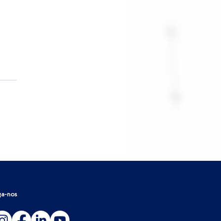
hmarking jurídico: o que
 operação pode aprender
 os dados do mercado
ga-nos